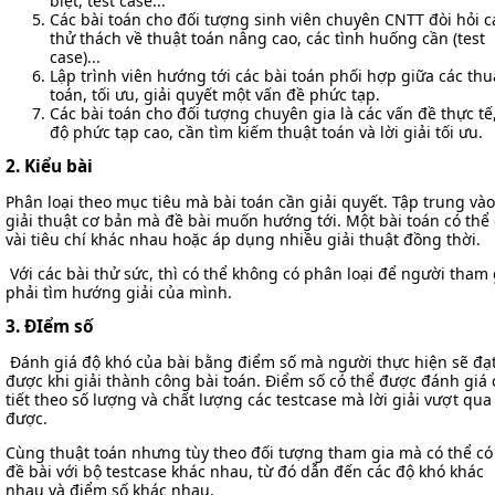
biệt, test case...
Các bài toán cho đối tượng sinh viên chuyên CNTT đòi hỏi c
thử thách về thuật toán nâng cao, các tình huống cần (test
case)...
Lập trình viên hướng tới các bài toán phối hợp giữa các thu
toán, tối ưu, giải quyết một vấn đề phức tạp.
Các bài toán cho đối tượng chuyên gia là các vấn đề thực tế
độ phức tạp cao, cần tìm kiếm thuật toán và lời giải tối ưu.
2. Kiểu bài
Phân loại theo mục tiêu mà bài toán cần giải quyết. Tập trung vào
giải thuật cơ bản mà đề bài muốn hướng tới. Một bài toán có thể
vài tiêu chí khác nhau hoặc áp dụng nhiều giải thuật đồng thời.
Với các bài thử sức, thì có thể không có phân loại để người tham 
phải tìm hướng giải của mình.
3. ĐIểm số
Đánh giá độ khó của bài bằng điểm số mà người thực hiện sẽ đạ
được khi giải thành công bài toán. Điểm số có thể được đánh giá 
tiết theo số lượng và chất lượng các testcase mà lời giải vượt qua
được.
Cùng thuật toán nhưng tùy theo đối tượng tham gia mà có thể có
đề bài với bộ testcase khác nhau, từ đó dẫn đến các độ khó khác
nhau và điểm số khác nhau.