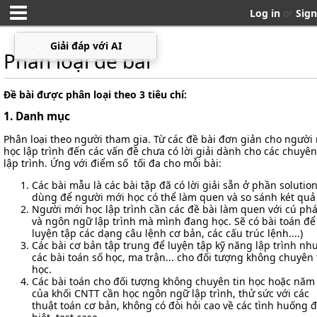
Log in
or
Sign
Giải đáp với AI
⤢
▁
Phân loại đề bài
Đề bài được phân loại theo 3 tiêu chí:
1. Danh mục
Phân loại theo người tham gia. Từ các đề bài đơn giản cho người
học lập trình đến các vấn đề chưa có lời giải dành cho các chuyên
lập trình. Ứng với điểm số tối đa cho mỗi bài:
Các bài mẫu là các bài tập đã có lời giải sẵn ở phần solution
dùng để người mới học có thể làm quen và so sánh két quả
Người mới học lập trình cần các đề bài làm quen với cú ph
và ngôn ngữ lập trình mà mình đang học. Sẽ có bài toán để
luyện tập các dạng câu lệnh cơ bản, các cấu trúc lệnh....)
Các bài cơ bản tập trung để luyện tập kỹ năng lập trình nh
các bài toán số học, ma trận... cho đối tượng không chuyên 
học.
Các bài toán cho đối tượng không chuyên tin học hoặc năm
của khối CNTT cần học ngôn ngữ lập trình, thử sức với các
thuật toán cơ bản, không có đòi hỏi cao về các tình huống 