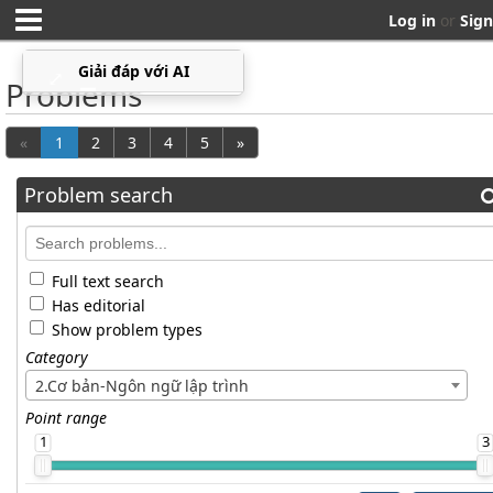
Log in
or
Sign
Giải đáp với AI
⤢
▁
Problems
«
1
2
3
4
5
»
Problem search
Full text search
Has editorial
Show problem types
Category
2.Cơ bản-Ngôn ngữ lập trình
Point range
1
3