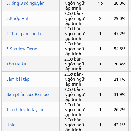
5.Tổng 3 số nguyên
Ngôn ngữ
1p
20.0%
lập trình
2.Cơ bản-
5.Khớp Ảnh
Ngôn ngữ
2
29.0%
lập trình
2.Cơ bản-
5.Thời gian còn lại
Ngôn ngữ
1
47.2%
lập trình
2.Cơ bản-
5.Shadow Fiend
Ngôn ngữ
1
54.6%
lập trình
2.Cơ bản-
Thơ Haiku
Ngôn ngữ
1
70.4%
lập trình
2.Cơ bản-
Làm bài tập
Ngôn ngữ
1
21.1%
lập trình
2.Cơ bản-
Bàn phím của Rambo
Ngôn ngữ
1
31.9%
lập trình
2.Cơ bản-
Trò chơi với dãy số
Ngôn ngữ
1
26.2%
lập trình
2.Cơ bản-
Hotel
Ngôn ngữ
1
43.1%
lập trình