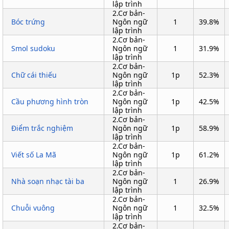
lập trình
2.Cơ bản-
Bóc trứng
Ngôn ngữ
1
39.8%
lập trình
2.Cơ bản-
Smol sudoku
Ngôn ngữ
1
31.9%
lập trình
2.Cơ bản-
Chữ cái thiếu
Ngôn ngữ
1p
52.3%
lập trình
2.Cơ bản-
Cầu phương hình tròn
Ngôn ngữ
1p
42.5%
lập trình
2.Cơ bản-
Điểm trắc nghiệm
Ngôn ngữ
1p
58.9%
lập trình
2.Cơ bản-
Viết số La Mã
Ngôn ngữ
1p
61.2%
lập trình
2.Cơ bản-
Nhà soạn nhạc tài ba
Ngôn ngữ
1
26.9%
lập trình
2.Cơ bản-
Chuỗi vuông
Ngôn ngữ
1
32.5%
lập trình
2.Cơ bản-