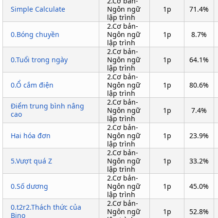
2.Cơ bản-
Simple Calculate
Ngôn ngữ
1p
71.4%
lập trình
2.Cơ bản-
0.Bóng chuyền
Ngôn ngữ
1p
8.7%
lập trình
2.Cơ bản-
0.Tuổi trong ngày
Ngôn ngữ
1p
64.1%
lập trình
2.Cơ bản-
0.Ổ cắm điện
Ngôn ngữ
1p
80.6%
lập trình
2.Cơ bản-
Điểm trung bình nâng
Ngôn ngữ
1p
7.4%
cao
lập trình
2.Cơ bản-
Hai hóa đơn
Ngôn ngữ
1p
23.9%
lập trình
2.Cơ bản-
5.Vượt quá Z
Ngôn ngữ
1p
33.2%
lập trình
2.Cơ bản-
0.Số dương
Ngôn ngữ
1p
45.0%
lập trình
2.Cơ bản-
0.t2r2.Thách thức của
Ngôn ngữ
1p
52.8%
Bino