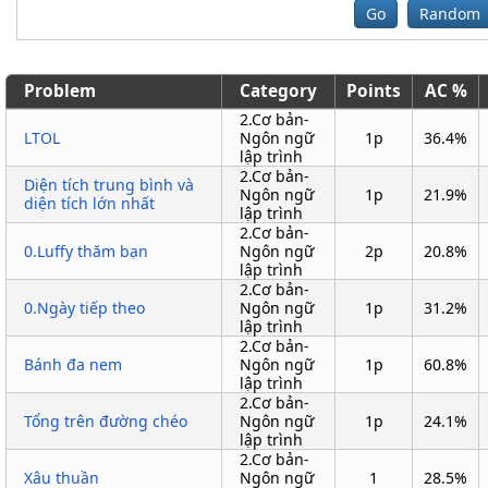
Go
Random
Problem
Category
Points
AC %
2.Cơ bản-
LTOL
Ngôn ngữ
1p
36.4%
lập trình
2.Cơ bản-
Diện tích trung bình và
Ngôn ngữ
1p
21.9%
diện tích lớn nhất
lập trình
2.Cơ bản-
0.Luffy thăm bạn
Ngôn ngữ
2p
20.8%
lập trình
2.Cơ bản-
0.Ngày tiếp theo
Ngôn ngữ
1p
31.2%
lập trình
2.Cơ bản-
Bánh đa nem
Ngôn ngữ
1p
60.8%
lập trình
2.Cơ bản-
Tổng trên đường chéo
Ngôn ngữ
1p
24.1%
lập trình
2.Cơ bản-
Xâu thuần
Ngôn ngữ
1
28.5%