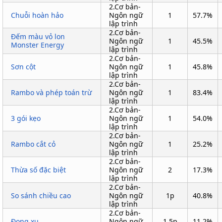
2.Cơ bản-
Chuỗi hoàn hảo
Ngôn ngữ
1
57.7%
lập trình
2.Cơ bản-
Đếm màu vỏ lon
Ngôn ngữ
1
45.5%
Monster Energy
lập trình
2.Cơ bản-
Sơn cột
Ngôn ngữ
1
45.8%
lập trình
2.Cơ bản-
Rambo và phép toán trừ
Ngôn ngữ
1
83.4%
lập trình
2.Cơ bản-
3 gói kẹo
Ngôn ngữ
1
54.0%
lập trình
2.Cơ bản-
Rambo cắt cỏ
Ngôn ngữ
1
25.2%
lập trình
2.Cơ bản-
Thừa số đặc biệt
Ngôn ngữ
2
17.3%
lập trình
2.Cơ bản-
So sánh chiều cao
Ngôn ngữ
1p
40.8%
lập trình
2.Cơ bản-
Đong xu
Ngôn ngữ
1.5p
11.2%