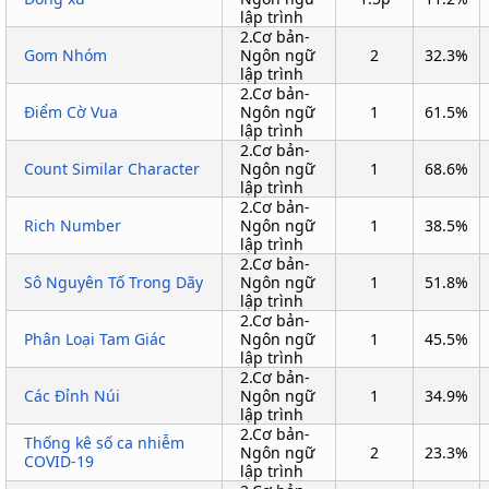
lập trình
2.Cơ bản-
Gom Nhóm
Ngôn ngữ
2
32.3%
lập trình
2.Cơ bản-
Điểm Cờ Vua
Ngôn ngữ
1
61.5%
lập trình
2.Cơ bản-
Count Similar Character
Ngôn ngữ
1
68.6%
lập trình
2.Cơ bản-
Rich Number
Ngôn ngữ
1
38.5%
lập trình
2.Cơ bản-
Sô Nguyên Tố Trong Dãy
Ngôn ngữ
1
51.8%
lập trình
2.Cơ bản-
Phân Loại Tam Giác
Ngôn ngữ
1
45.5%
lập trình
2.Cơ bản-
Các Đỉnh Núi
Ngôn ngữ
1
34.9%
lập trình
2.Cơ bản-
Thống kê số ca nhiễm
Ngôn ngữ
2
23.3%
COVID-19
lập trình