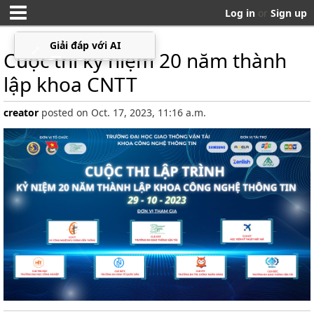
Log in
or
Sign up
Giải đáp với AI
⤢
▁
Cuộc thi kỷ niệm 20 năm thành
lập khoa CNTT
creator
posted on Oct. 17, 2023, 11:16 a.m.