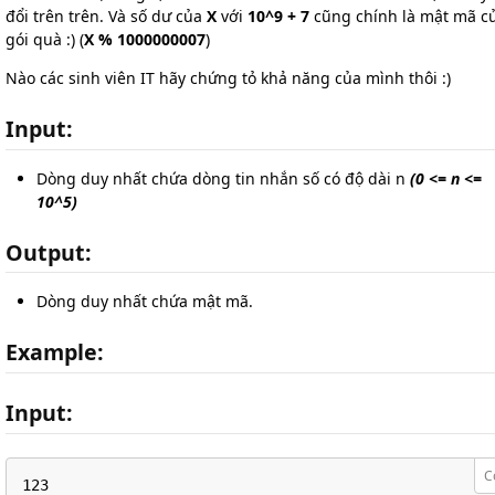
đổi trên trên. Và số dư của
X
với
10^9 + 7
cũng chính là mật mã c
gói quà :) (
X % 1000000007
)
Nào các sinh viên IT hãy chứng tỏ khả năng của mình thôi :)
Input:
Dòng duy nhất chứa dòng tin nhắn số có độ dài n
(0 <= n <=
10^5)
Output:
Dòng duy nhất chứa mật mã.
Example:
Input:
C
123