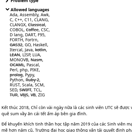
Problem type
Allowed languages
Ada, Assembly, Awk,
C, C++, C11, CLANG,
CLANGX,
Classical
,
COBOL,
Coffee
, CSC,
D lang, DART, F95,
FORTH, Fortrn,
GAS32
, GO, Haskell,
Itercal, Java,
kotlin
,
LEAN
, LISP, LUA,
MONOVB,
Nasm
,
OCAML
, Pascal,
Perl, php, PIKE,
prolog
, Pypy,
Python,
Ruby 2
,
RUST, Scala, SCM,
SED,
SWIFT
, TCL,
TUR
,
V8JS
,
VB
, ZIG
Kết thúc 2018, Chỉ còn vài ngày nữa là các sinh viên UTC sẽ được 
quê sum vầy ăn cái tết ấm áp bên gia đình.
Để khuyến khích tinh thần học tập năm 2019 của các Sinh viên m
mẽ hơn năm cũ, Trường đại học giao thông vận tải quyết định ph