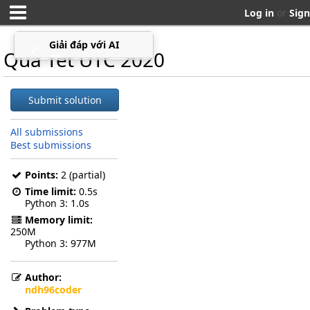
Log in
or
Sign
Giải đáp với AI
⤢
▁
Quà Tết UTC 2020
Submit solution
All submissions
Best submissions
Points:
2 (partial)
Time limit:
0.5s
Python 3
1.0s
Memory limit:
250M
Python 3
977M
Author:
ndh96coder