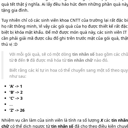
quà tết thật ý nghĩa. Ai lấy đều háo hức đem những phần quà này
tặng gia đình.
Tuy nhiên chỉ có các sinh viên khoa CNTT của trường lại rất đặc bi
họ rất thông minh, Vì vậy các gói quà của họ được thiết kế rất đặc
biệt bị khóa mật khẩu. Để mở được món quà này, các sinh viên IT
cần phải giải mã được câu đố ghi trên trước mặt của gói quà, thậ
thú vị :D
Với mỗi gói quà, sẽ có một dòng
tin nhắn số
bao gồm các chữ
từ
0
đến
9
đã được mã hóa từ
tin nhắn chữ
nào đó.
Biết rằng các kí tự in hoa có thể chuyển sang một số theo quy
như sau:
'A' -> 1
'B' -> 2
'C' -> 3
...
'Z' -> 26
Nhiệm vụ cần làm của sinh viên là tính ra số lượng
X
các
tin nhắn
chữ
có thể dịch ngược từ
tin nhắn số
đã cho theo điều kiện chuy