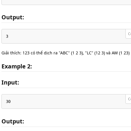
Output:
C
3
Giải thích: 123 có thể dịch ra "ABC" (1 2 3), "LC" (12 3) và AW (1 23)
Example 2:
Input:
C
30
Output: