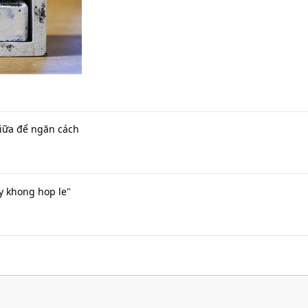
iữa để ngăn cách
y khong hop le"