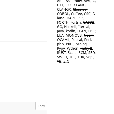
Ada, Assembly, Awk, C,
C++, C11, CLANG,
CLANGX,
Classical
,
COBOL,
Coffee
, CSC, D
lang, DART, F95,
FORTH, Fortrn,
GAS32
,
GO, Haskell, Itercal,
Java,
kotlin
,
LEAN
, LISP,
LUA, MONOVB,
Nasm
,
OCAML
, Pascal, Perl,
php, PIKE,
prolog
,
Pypy, Python,
Ruby 2
,
RUST, Scala, SCM, SED,
SWIFT
, TCL,
TUR
,
V8JS
,
VB
, ZIG
Copy