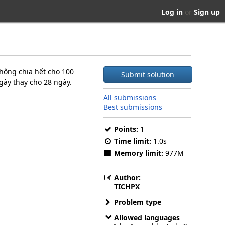
Log in
or
Sign up
không chia hết cho 100
Submit solution
gày thay cho 28 ngày.
All submissions
Best submissions
Points:
1
Time limit:
1.0s
Memory limit:
977M
Author:
TICHPX
Problem type
Allowed languages