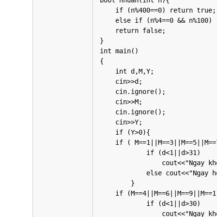
bool nhuan(int n){

    if (n%400==0) return true;

    else if (n%4==0 && n%100) return true;

    return false;

}

int main()

{

    int d,M,Y;

    cin>>d;

    cin.ignore();

    cin>>M;

    cin.ignore();

    cin>>Y;

    if (Y>0){

    if ( M==1||M==3||M==5||M==7||M==8||M==10||M==12){

            if (d<1||d>31)

                cout<<"Ngay khong hop le";

            else cout<<"Ngay hop le";

        }

    if (M==4||M==6||M==9||M==11){

            if (d<1||d>30)

                cout<<"Ngay khong hop le";
