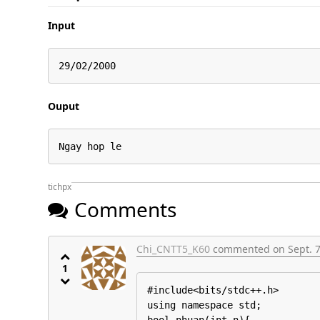
Input
29/02/2000
Ouput
Ngay hop le
tichpx
Comments
Chi_CNTT5_K60
commented on Sept. 7,
1
#include<bits/stdc++.h>

using namespace std;
