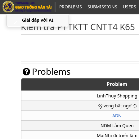
PROBLEMS
SUBMISSIONS
USERS
Giải đáp với AI
⤢
▁
Kiểm tra PTTKTT CNTT4 K65
Problems
Problem
LinhThuy Shopping
Kỳ vọng bất ngờ :))
ADN
NDM Làm Quen
MaiNhi đi triển lãm