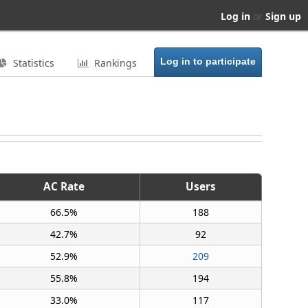
Log in
or
Sign up
Statistics
Rankings
AC Rate
Users
66.5%
188
42.7%
92
52.9%
209
55.8%
194
33.0%
117