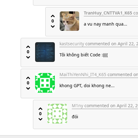
TranHuy_CNTTVA1_K65
co
0
a vu nay manh qua...
kastsecurity
commented on April 22, 2
0
Tôi không biết Code :((((
MaiThiYenNhi_IT4_K65
commented on A
0
khong GPT, doi khong ne...
M1ny
commented on April 22, 2
0
đói