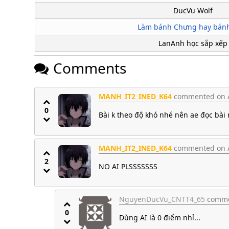
DucVu Wolf
Làm bánh Chưng hay bánh
LanAnh học sắp xếp
Comments
MANH_IT2_INED_K64
commented on Ap
0
Bài k theo độ khó nhé nên ae đọc bài
MANH_IT2_INED_K64
commented on Ap
2
NO AI PLSSSSSSS
NguyenDucVu_CNTT4_65
commen
0
Dùng AI là 0 điểm nhỉ...