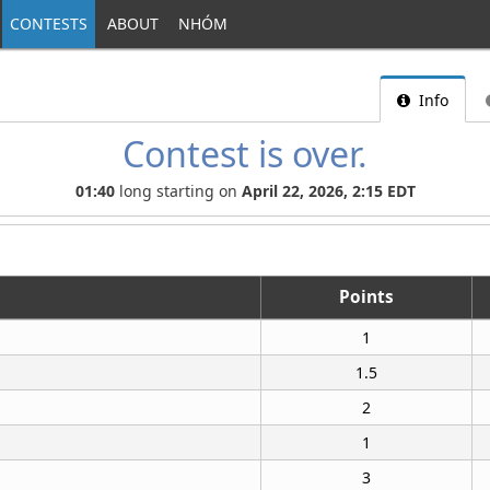
CONTESTS
ABOUT
NHÓM
Info
Contest is over.
01:40
long starting on
April 22, 2026, 2:15 EDT
Points
1
1.5
2
1
3